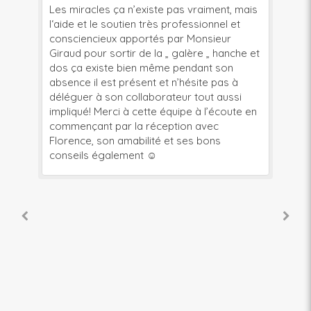
Les miracles ça n’existe pas vraiment, mais
Je
l‘aide et le soutien très professionnel et
pe
consciencieux apportés par Monsieur
br
ue
Giraud pour sortir de la „ galère „ hanche et
be
 et
dos ça existe bien même pendant son
ki
absence il est présent et n’hésite pas à
av
déléguer à son collaborateur tout aussi
so
impliqué! Merci à cette équipe à l’écoute en
pl
commençant par la réception avec
di
Florence, son amabilité et ses bons
so
conseils également ☺️
sé
Je
je
pu
Mr
pr
do
à 
co
ag