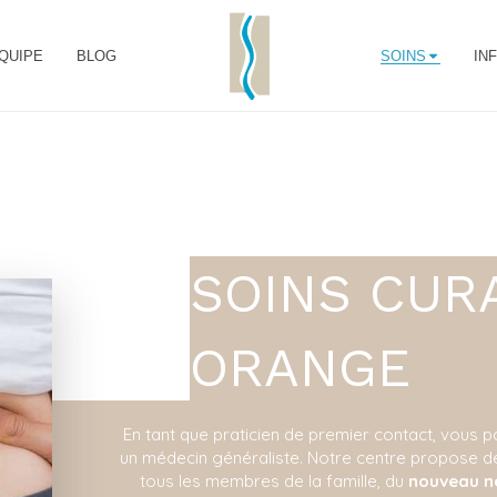
QUIPE
BLOG
SOINS
IN
SOINS CURA
ORANGE
En tant que praticien de premier contact, vous 
un médecin généraliste. Notre centre propose des
tous les membres de la famille, du
nouveau n