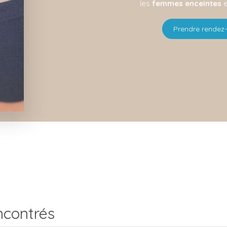
les
femmes enceintes
e
Prendre rendez
ncontrés