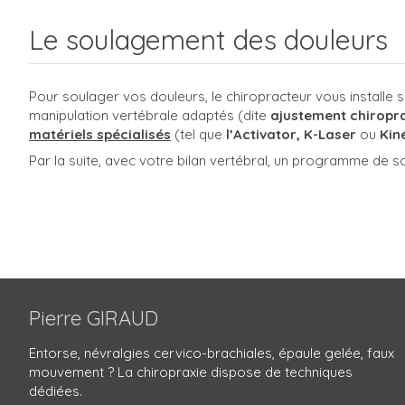
Le soulagement des douleurs
Pour soulager vos douleurs, le chiropracteur vous installe s
manipulation vertébrale adaptés (dite
ajustement chiropr
matériels spécialisés
(tel que
l’Activator,
K-Laser
ou
K
in
Par la suite, avec votre bilan vertébral, un programme de 
Pierre GIRAUD
Entorse, névralgies cervico-brachiales, épaule gelée, faux
mouvement ? La chiropraxie dispose de techniques
dédiées.