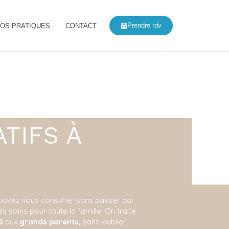
Prendre rdv
FOS PRATIQUES
CONTACT
TIFS À
pouvez nous consulter sans passer par
 soins pour toute la famille. On traite
é
aux
grands parents,
sans oublier