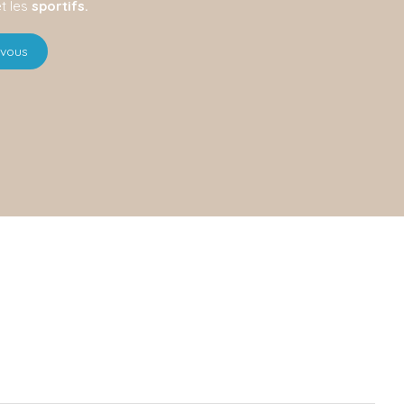
t les
sportifs.
-vous