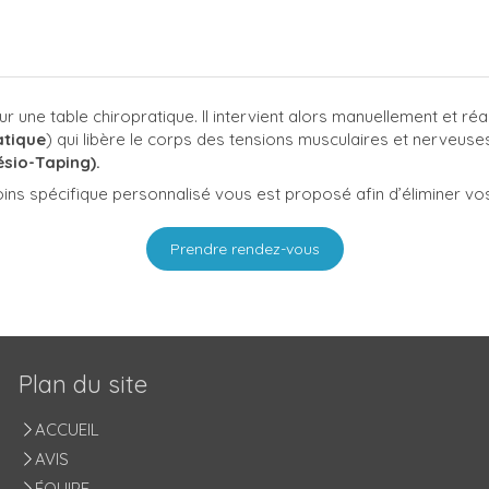
ur une table chiropratique. Il intervient alors manuellement et r
atique
) qui libère le corps des tensions musculaires et nerveuse
ésio-Taping).
soins spécifique personnalisé vous est proposé afin d’éliminer
Prendre rendez-vous
Plan du site
ACCUEIL
AVIS
ÉQUIPE