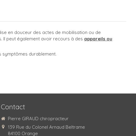
éalise en douceur des actes de mobilisation ou de
s. Il peut également avoir recours à des
appareils ou
 vos symptômes durablement.
Contact
Pierre GIRAUD chiropracteur
139 Rue du Colonel Arnaud Beltrame
84100
Orange