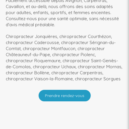
Facilement accessible depuis Avignon, Carpentras,
Cavaillon, et au-delà, nous offrons des soins adaptés
pour adultes, enfants, sportifs, et femmes enceintes.
Consultez-nous pour une santé optimale, sans nécessité
d'avis médical préalable.
Chiropracteur Jonquières
,
chiropracteur Courthézon
,
chiropracteur Caderousse
,
chiropracteur Sérignan-du-
Comtat
,
chiropracteur Montfaucon
,
chiropracteur
Châteauneuf-du-Pape
,
chiropracteur Piolenc
,
chiropracteur Roquemaure
,
chiropracteur Saint-Geniès-
de-Comolas
,
chiropracteur Uchaux
,
chiropracteur Mornas
,
chiropracteur Bollène
,
chiropracteur Carpentras
,
chiropracteur Vaison-la-Romaine
,
chiropracteur Sorgues
Prendre rendez-vous