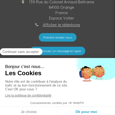
139 Rue du Colonel Arnaud Beltrame
84100
Orange
France
Espace Volter
Afficher le téléphone
Prendre rendez-vous
Nous laisser un message en ligne
©2021 Pierre GIRAUD - Chiropracteur Orange
Liens utiles
Plan du site
Mentions légales
Création et référencement du site par Simplébo
Site partenaire de
AFC