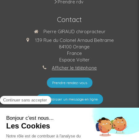
Prendre rdv
Contact
Pierre GIRAUD chiropracteur
139 Rue du Colonel Arnaud Beltrame
84100
Orange
France
Espace Volter
Afficher le téléphone
Prendre rendez-vous
Nous laisser un message en ligne
©2021 Pierre GIRAUD - Chiropracteur Orange
Liens utiles