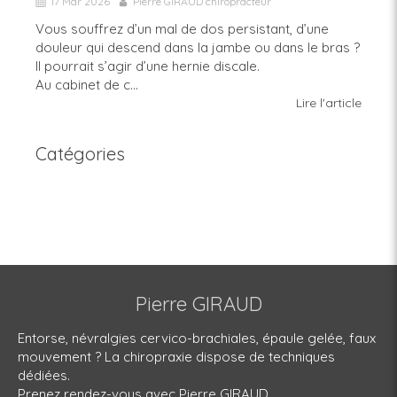
17 Mar 2026
Pierre GIRAUD chiropracteur
Vous souffrez d’un mal de dos persistant, d’une
douleur qui descend dans la jambe ou dans le bras ?
Il pourrait s’agir d’une hernie discale.
Au cabinet de c...
Lire l'article
Catégories
Pierre GIRAUD
Entorse, névralgies cervico-brachiales, épaule gelée, faux
mouvement ? La chiropraxie dispose de techniques
dédiées.
Prenez rendez-vous avec Pierre GIRAUD.