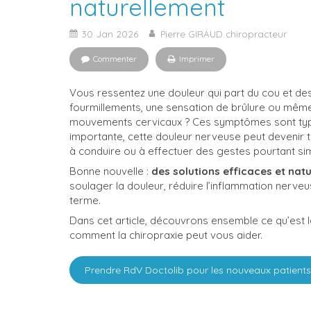
naturellement
30 Jan 2026
Pierre GIRAUD chiropracteur
Commenter
Imprimer
Vous ressentez une douleur qui part du cou et des
fourmillements, une sensation de brûlure ou mêm
mouvements cervicaux ? Ces symptômes sont ty
importante, cette douleur nerveuse peut devenir très
à conduire ou à effectuer des gestes pourtant sim
Bonne nouvelle :
des solutions efficaces et natu
soulager la douleur, réduire l’inflammation nerveus
terme.
Dans cet article, découvrons ensemble ce qu’est la
comment la chiropraxie peut vous aider.
Prendre RdV Doctolib pour les nouveaux patients