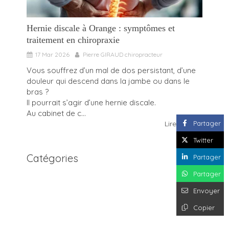
Hernie discale à Orange : symptômes et
traitement en chiropraxie
17 Mar 2026
Pierre GIRAUD chiropracteur
Vous souffrez d’un mal de dos persistant, d’une
douleur qui descend dans la jambe ou dans le
bras ?
Il pourrait s’agir d’une hernie discale.
Au cabinet de c...
Partager
Lire l'article
Twitter
Catégories
Partager
Partager
Envoyer
Copier