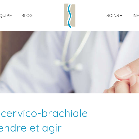
QUIPE
BLOG
SOINS
IN
 cervico-brachiale
endre et agir