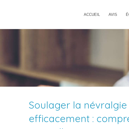
ACCUEIL
AVIS
É
Soulager la névralgie
efficacement : compr