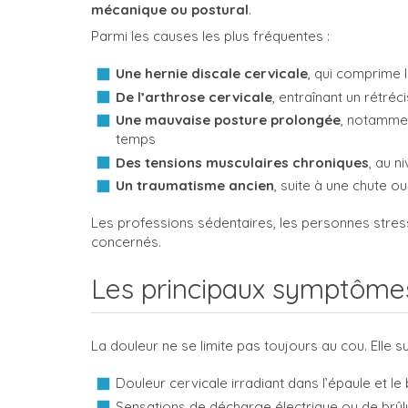
mécanique ou postural
.
Parmi les causes les plus fréquentes :
Une hernie discale cervicale
, qui comprime 
De l’arthrose cervicale
, entraînant un rétr
Une mauvaise posture prolongée
, notammen
temps
Des tensions musculaires chroniques
, au n
Un traumatisme ancien
, suite à une chute o
Les professions sédentaires, les personnes stress
concernés.
Les principaux symptôme
La douleur ne se limite pas toujours au cou. Elle su
Douleur cervicale irradiant dans l’épaule et le
Sensations de décharge électrique ou de brûl