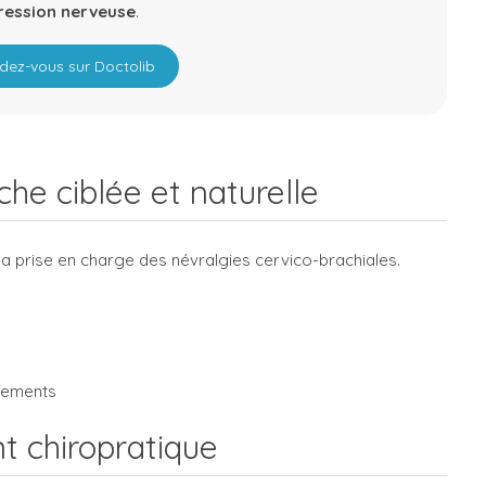
ression nerveuse
.
dez-vous sur Doctolib
che ciblée et naturelle
 la prise en charge des névralgies cervico-brachiales.
vements
nt chiropratique