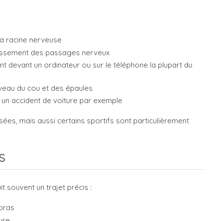
la racine nerveuse
écissement des passages nerveux
t devant un ordinateur ou sur le téléphone la plupart du
iveau du cou et des épaules
u un accident de voiture par exemple
ées, mais aussi certains sportifs sont particulièrement
s
it souvent un trajet précis :
 bras
ure