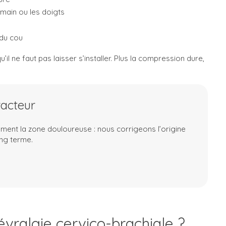
main ou les doigts
du cou
qu’il ne faut pas laisser s’installer. Plus la compression dure,
racteur
ement la zone douloureuse : nous corrigeons l’origine
ong terme.
ralgie cervico-brachiale ?